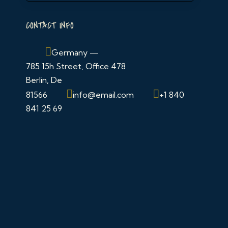
CONTACT INFO
Germany —
785 15h Street, Office 478
Berlin, De
81566
info@email.com
+1 840
841 25 69