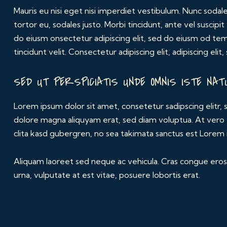
Mauris eu nisi eget nisi imperdiet vestibulum. Nunc sodale
tortor eu, sodales justo. Morbi tincidunt, ante vel suscipi
do eiusm onsectetur adipiscing elit, sed do eiusm od temp
tincidunt velit. Consectetur adipiscing elit, adipiscing elit,
SED UT PERSPICIATIS UNDE OMNIS ISTE NAT
Lorem ipsum dolor sit amet, consetetur sadipscing elitr
dolore magna aliquyam erat, sed diam voluptua. At vero
clita kasd gubergren, no sea takimata sanctus est Lorem 
Aliquam laoreet sed neque ac vehicula. Cras congue eros 
urna, vulputate at est vitae, posuere lobortis erat.