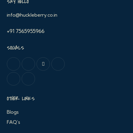
SAY HELLO
info@huckleberry.co.in
+91 7565955966
SOCIALS
OTHER LINKS
Blogs
FAQ’s