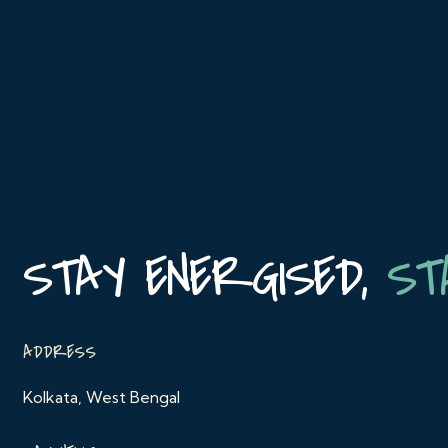
STAY ENERGISED,
ST
ADDRESS
Kolkata, West Bengal